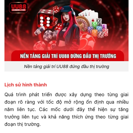
Nền tảng giải trí UU88 đứng đầu thị trường
Lịch sử hình thành
Quá trình phát triển được xây dựng theo từng giai
đoạn rõ ràng với tốc độ mở rộng ổn định qua nhiều
năm liên tục. Các mốc dưới đây thể hiện sự tăng
trưởng liên tục và khả năng thích ứng theo từng giai
đoạn thị trường.