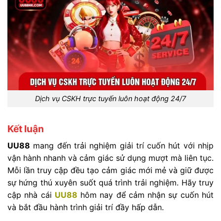
Dịch vụ CSKH trực tuyến luôn hoạt động 24/7
Kết luận
UU88
mang đến trải nghiệm giải trí cuốn hút với nhịp
vận hành nhanh và cảm giác sử dụng mượt mà liên tục.
Mỗi lần truy cập đều tạo cảm giác mới mẻ và giữ được
sự hứng thú xuyên suốt quá trình trải nghiệm. Hãy truy
cập nhà cái
UU88
hôm nay để cảm nhận sự cuốn hút
và bắt đầu hành trình giải trí đầy hấp dẫn.