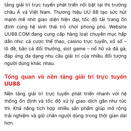
tảng giải trí trực tuyến phát triển nổi bật tại thị trường
châu Á và Việt Nam. Thương hiệu UU 88 tạo sức hút
mạnh mẽ nhờ giao diện hiện đại, tốc độ tải trang ổn
định cùng hệ sinh thái trò chơi phong phú. Website
UU88.COM đang cung cấp hàng loạt chuyên mục hấp
dẫn như: cá cược thể thao, casino trực tuyến, xổ số –
lô đề, bắn cá đổi thưởng, slot game – nổ hũ và đá gà,
đáp ứng đa dạng nhu cầu giải trí của nhiều đối tượng
người dùng khác nhau.
Tổng quan về nền tảng giải trí trực tuyến
UU88
Nền tảng giải trí trực tuyến phát triển nhanh với hệ
thống ổn định và tốc độ xử lý giao dịch gần như tức
thì. Khả năng tích hợp nhiều sản phẩm giúp mở rộng
trải nghiệm và giữ chân người dùng trong thời gian dài
hơn.